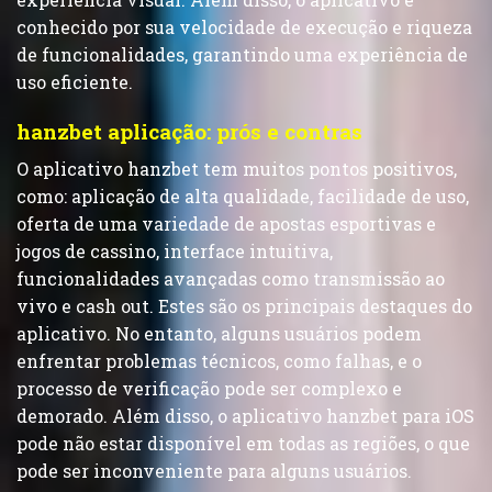
conhecido por sua velocidade de execução e riqueza
de funcionalidades, garantindo uma experiência de
uso eficiente.
hanzbet aplicação: prós e contras
O aplicativo hanzbet tem muitos pontos positivos,
como: aplicação de alta qualidade, facilidade de uso,
oferta de uma variedade de apostas esportivas e
jogos de cassino, interface intuitiva,
funcionalidades avançadas como transmissão ao
vivo e cash out. Estes são os principais destaques do
aplicativo. No entanto, alguns usuários podem
enfrentar problemas técnicos, como falhas, e o
processo de verificação pode ser complexo e
demorado. Além disso, o aplicativo hanzbet para iOS
pode não estar disponível em todas as regiões, o que
pode ser inconveniente para alguns usuários.