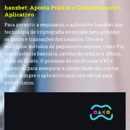
hanzbet: Aposta Prática e Completa com o
Aplicativo
Para garantir a segurança, o aplicativo hanzbet usa
tecnologia de criptografia avançada para proteger
os dados e transações dos usuários. Oferece
múltiplos métodos de pagamento seguros, como Pix,
transferência bancária, cartões de crédito e débito,
além de boleto. O processo de verificação KYC é
essencial para assegurar a integridade das contas.
Baixe sempre o aplicativo pelo site oficial para
evitar riscos.