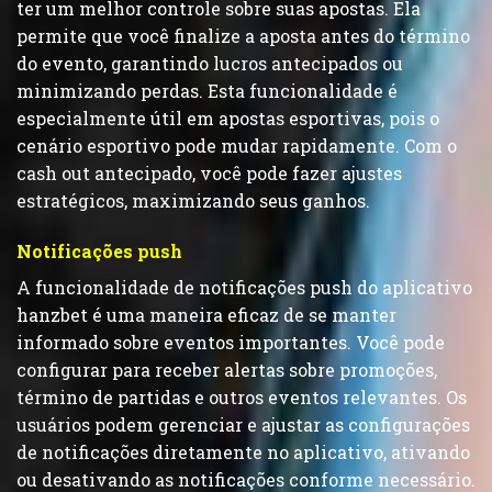
ter um melhor controle sobre suas apostas. Ela
permite que você finalize a aposta antes do término
do evento, garantindo lucros antecipados ou
minimizando perdas. Esta funcionalidade é
especialmente útil em apostas esportivas, pois o
cenário esportivo pode mudar rapidamente. Com o
cash out antecipado, você pode fazer ajustes
estratégicos, maximizando seus ganhos.
Notificações push
A funcionalidade de notificações push do aplicativo
hanzbet é uma maneira eficaz de se manter
informado sobre eventos importantes. Você pode
configurar para receber alertas sobre promoções,
término de partidas e outros eventos relevantes. Os
usuários podem gerenciar e ajustar as configurações
de notificações diretamente no aplicativo, ativando
ou desativando as notificações conforme necessário.