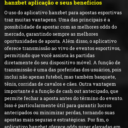
hanzbet aplicação e seus benefícios
O uso do aplicativo hanzbet para apostas esportivas
traz muitas vantagens. Uma das principais é a
possibilidade de apostar com as melhores odds do
mercado, garantindo sempre as melhores
oportunidades de aposta. Além disso, o aplicativo
oferece transmissão ao vivo de eventos esportivos,
permitindo que você assista às partidas
diretamente do seu dispositivo móvel. A função de
transmissão é uma das preferidas dos usuários, pois
inclui não apenas futebol, mas também basquete,
tênis, corridas de cavalos e cães. Outra vantagem
importante é a função de cash out antecipado, que
permite fechar a aposta antes do término do evento.
Isso é particularmente útil para garantir lucros
antecipados ou minimizar perdas, tornando suas
apostas mais seguras e estratégicas. Por fim, o
aplicativo hanzbet oferece odds super elevadas em