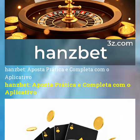
hanzbet: Aposta Prática e Completa com o
Aplicativo
hanzbet: Aposta Prática e Completa com o
Aplicativo