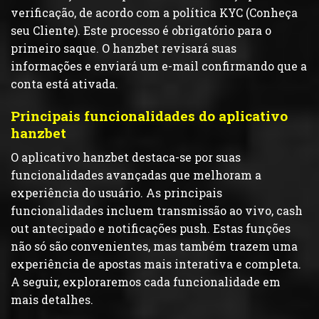
verificação, de acordo com a política KYC (Conheça
seu Cliente). Este processo é obrigatório para o
primeiro saque. O hanzbet revisará suas
informações e enviará um e-mail confirmando que a
conta está ativada.
Principais funcionalidades do aplicativo
hanzbet
O aplicativo hanzbet destaca-se por suas
funcionalidades avançadas que melhoram a
experiência do usuário. As principais
funcionalidades incluem transmissão ao vivo, cash
out antecipado e notificações push. Estas funções
não só são convenientes, mas também trazem uma
experiência de apostas mais interativa e completa.
A seguir, exploraremos cada funcionalidade em
mais detalhes.