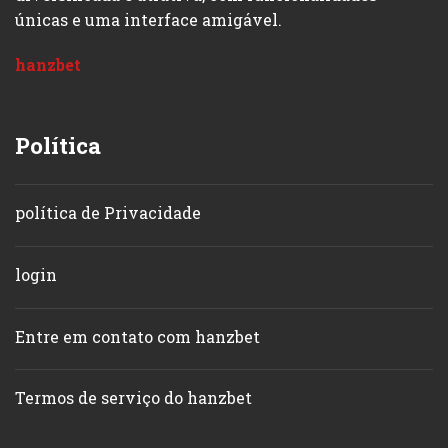
únicas e uma interface amigável.
hanzbet
Política
política de Privacidade
login
Entre em contato com hanzbet
Termos de serviço do hanzbet