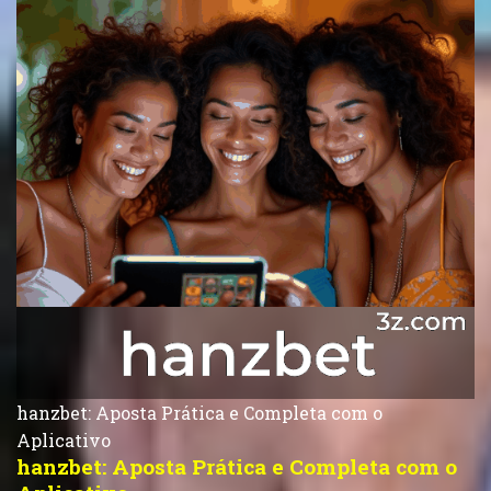
hanzbet: Aposta Prática e Completa com o
Aplicativo
hanzbet: Aposta Prática e Completa com o